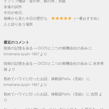
イソップ物語「金の斧、銀の斧」別版
永遠の試作
今日が命日。
相棒から見た今日の壁打ち
（一番おすすめ）
人と語り合う場所
最近のコメント
技術の記憶を辿る ― DICOSと二つの精機会社の歩み
に
kimamana-jiyujin-1957
より
技術の記憶を辿る ― DICOSと二つの精機会社の歩み
に
永井孝
雄
より
初めてハワイに行ったお話。体験談Part4.（完結）
に
kimamana-jiyujin-1957
より
初めてハワイに行ったお話。体験談Part4.（完結）
に
吉田
よ
り