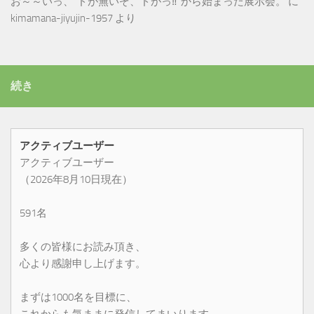
お～～いっ、”ドが無いぞ、ドがっ‼”から始まった展示会。
に
kimamana-jiyujin-1957
より
続き
アクティブユーザー
アクティブユーザー
（2026年8月10日現在）
591名
多くの皆様にお読み頂き、
心より感謝申し上げます。
まずは1000名を目標に、
これからも気ままに発信してまいります。