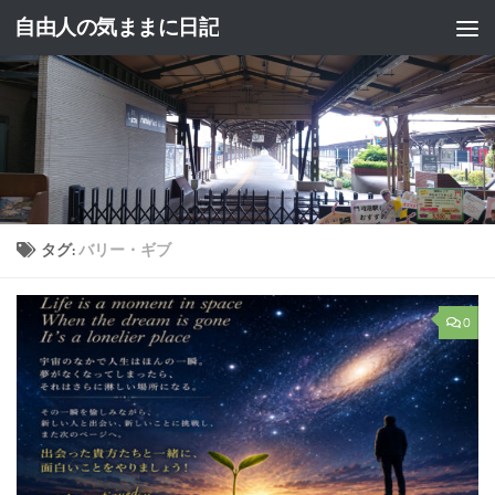
自由人の気ままに日記
コンテンツへスキップ
タグ:
バリー・ギブ
0