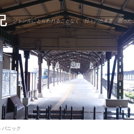
記
ジャンルにとらわれることなく、日々の出来事、思った
:
パニック