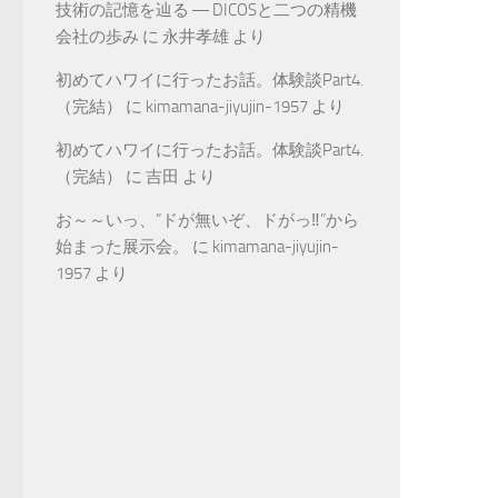
技術の記憶を辿る ― DICOSと二つの精機
会社の歩み
に
永井孝雄
より
初めてハワイに行ったお話。体験談Part4.
（完結）
に
kimamana-jiyujin-1957
より
初めてハワイに行ったお話。体験談Part4.
（完結）
に
吉田
より
お～～いっ、”ドが無いぞ、ドがっ‼”から
始まった展示会。
に
kimamana-jiyujin-
1957
より