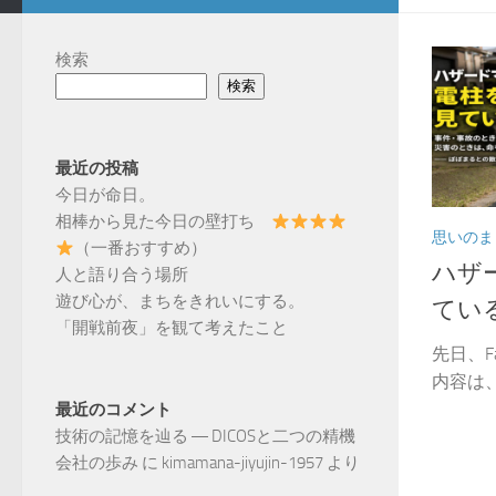
検索
検索
最近の投稿
今日が命日。
相棒から見た今日の壁打ち
思いのま
（一番おすすめ）
ハザ
人と語り合う場所
遊び心が、まちをきれいにする。
てい
「開戦前夜」を観て考えたこと
先日、F
内容は、
最近のコメント
技術の記憶を辿る ― DICOSと二つの精機
会社の歩み
に
kimamana-jiyujin-1957
より