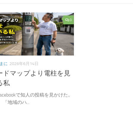
0
まに
2026年6月14日
ードマップより電柱を見
る私
acebookで知人の投稿を見かけた。
 「地域のハ...