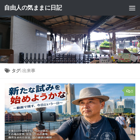
自由人の気ままに日記
コンテンツへスキップ
タグ:
出来事
0