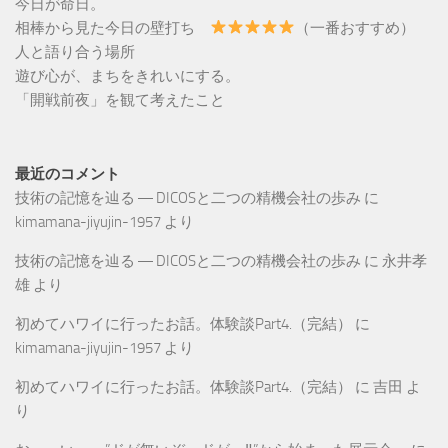
今日が命日。
相棒から見た今日の壁打ち
（一番おすすめ）
人と語り合う場所
遊び心が、まちをきれいにする。
「開戦前夜」を観て考えたこと
最近のコメント
技術の記憶を辿る ― DICOSと二つの精機会社の歩み
に
kimamana-jiyujin-1957
より
技術の記憶を辿る ― DICOSと二つの精機会社の歩み
に
永井孝
雄
より
初めてハワイに行ったお話。体験談Part4.（完結）
に
kimamana-jiyujin-1957
より
初めてハワイに行ったお話。体験談Part4.（完結）
に
吉田
よ
り