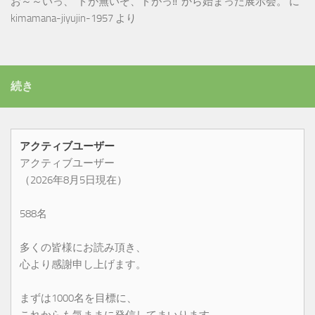
お～～いっ、”ドが無いぞ、ドがっ‼”から始まった展示会。
に
kimamana-jiyujin-1957
より
続き
アクティブユーザー
アクティブユーザー
（2026年8月5日現在）
588名
多くの皆様にお読み頂き、
心より感謝申し上げます。
まずは1000名を目標に、
これからも気ままに発信してまいります。