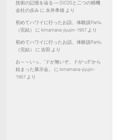
技術の記憶を辿る ― DICOSと二つの精機
会社の歩み
に
永井孝雄
より
初めてハワイに行ったお話。体験談Part4.
（完結）
に
kimamana-jiyujin-1957
より
初めてハワイに行ったお話。体験談Part4.
（完結）
に
吉田
より
お～～いっ、”ドが無いぞ、ドがっ‼”から
始まった展示会。
に
kimamana-jiyujin-
1957
より