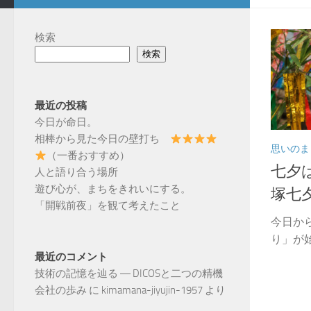
検索
検索
最近の投稿
今日が命日。
相棒から見た今日の壁打ち
思いのま
（一番おすすめ）
七夕
人と語り合う場所
遊び心が、まちをきれいにする。
塚七
「開戦前夜」を観て考えたこと
今日か
り」が始
最近のコメント
技術の記憶を辿る ― DICOSと二つの精機
会社の歩み
に
kimamana-jiyujin-1957
より