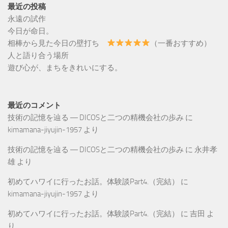
最近の投稿
永遠の試作
今日が命日。
相棒から見た今日の壁打ち
（一番おすすめ）
人と語り合う場所
遊び心が、まちをきれいにする。
最近のコメント
技術の記憶を辿る ― DICOSと二つの精機会社の歩み
に
kimamana-jiyujin-1957
より
技術の記憶を辿る ― DICOSと二つの精機会社の歩み
に
永井孝
雄
より
初めてハワイに行ったお話。体験談Part4.（完結）
に
kimamana-jiyujin-1957
より
初めてハワイに行ったお話。体験談Part4.（完結）
に
吉田
よ
り