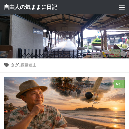
自由人の気ままに日記
コンテンツへスキップ
タグ:
霧島連山
0