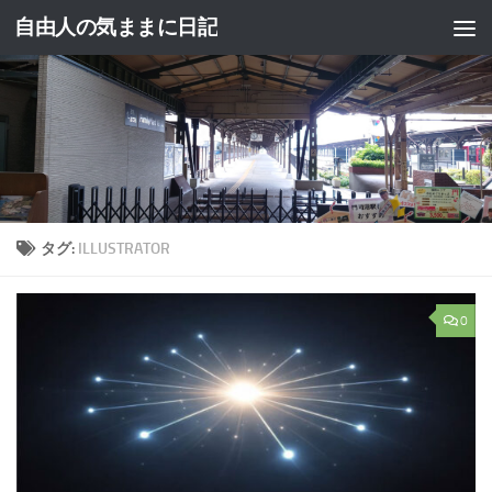
自由人の気ままに日記
コンテンツへスキップ
タグ:
ILLUSTRATOR
0