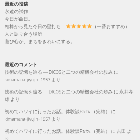
最近の投稿
永遠の試作
今日が命日。
相棒から見た今日の壁打ち
（一番おすすめ）
人と語り合う場所
遊び心が、まちをきれいにする。
最近のコメント
技術の記憶を辿る ― DICOSと二つの精機会社の歩み
に
kimamana-jiyujin-1957
より
技術の記憶を辿る ― DICOSと二つの精機会社の歩み
に
永井孝
雄
より
初めてハワイに行ったお話。体験談Part4.（完結）
に
kimamana-jiyujin-1957
より
初めてハワイに行ったお話。体験談Part4.（完結）
に
吉田
よ
り