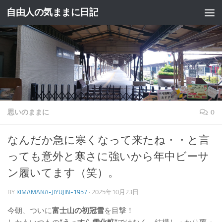
自由人の気ままに日記
コンテンツへスキップ
思いのままに
0
なんだか急に寒くなって来たね・・と言
っても意外と寒さに強いから年中ビーサ
ン履いてます（笑）。
BY
KIMAMANA-JIYUJIN-1957
·
2025年10月23日
今朝、ついに
富士山の初冠雪
を目撃！