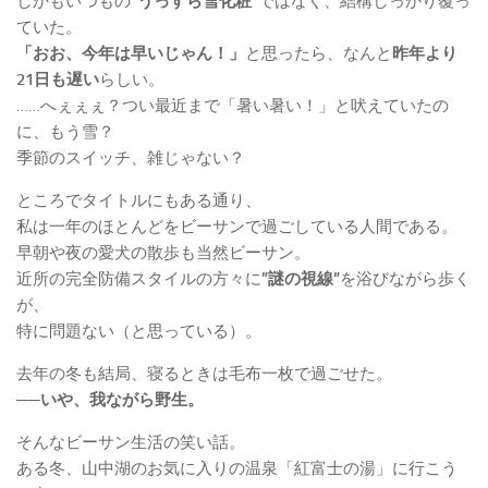
しかもいつもの
”うっすら雪化粧”
ではなく、結構しっかり覆っ
ていた。
「おお、今年は早いじゃん！」
と思ったら、なんと
昨年より
21日も遅い
らしい。
……へぇぇぇ？つい最近まで「暑い暑い！」と吠えていたの
に、もう雪？
季節のスイッチ、雑じゃない？
ところでタイトルにもある通り、
私は一年のほとんどをビーサンで過ごしている人間である。
早朝や夜の愛犬の散歩も当然ビーサン。
近所の完全防備スタイルの方々に
”謎の視線”
を浴びながら歩く
が、
特に問題ない（と思っている）。
去年の冬も結局、寝るときは毛布一枚で過ごせた。
──いや、我ながら野生。
そんなビーサン生活の笑い話。
ある冬、山中湖のお気に入りの温泉「紅富士の湯」に行こう