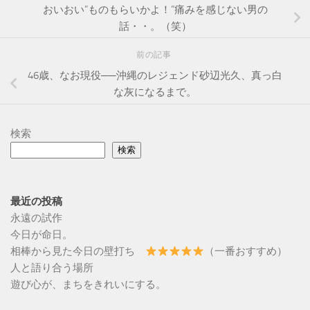
おいおい”ものもらいかよ！”痛みを感じない男の
話・・。（笑）
前の記事
46歳、なお現役──沖縄のレジェンド砂辺光久、真っ白
な灰になるまで。
検索
検索
最近の投稿
永遠の試作
今日が命日。
相棒から見た今日の壁打ち
（一番おすすめ）
人と語り合う場所
遊び心が、まちをきれいにする。