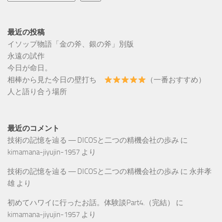
最近の投稿
イソップ物語「金の斧、銀の斧」別版
永遠の試作
今日が命日。
相棒から見た今日の壁打ち
（一番おすすめ）
人と語り合う場所
最近のコメント
技術の記憶を辿る ― DICOSと二つの精機会社の歩み
に
kimamana-jiyujin-1957
より
技術の記憶を辿る ― DICOSと二つの精機会社の歩み
に
永井孝
雄
より
初めてハワイに行ったお話。体験談Part4.（完結）
に
kimamana-jiyujin-1957
より