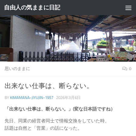
自由人の気ままに日記
コンテンツへスキップ
思いのままに
0
出来ない仕事は、断らない。
BY
KIMAMANA-JIYUJIN-1957
·
2026年3月6日
「出来ない仕事は、断らない。」(変な日本語ですね）
先日、同業の経営者同士で情報交換をしていた時、
話題は自然と「営業」の話になった。