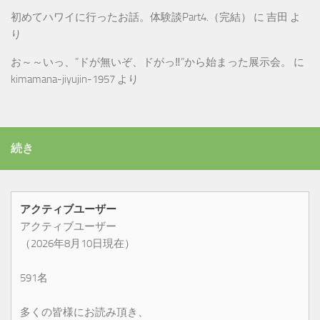
初めてハワイに行ったお話。体験談Part4.（完結）
に
吉田
よ
り
お～～いっ、”ドが無いぞ、ドがっ‼”から始まった展示会。
に
kimamana-jiyujin-1957
より
続き
アクティブユーザー
アクティブユーザー
（2026年8月10日現在）
591名
多くの皆様にお読み頂き、