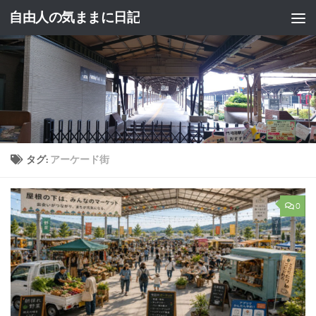
自由人の気ままに日記
コンテンツへスキップ
タグ:
アーケード街
0