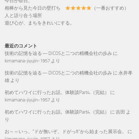
今日が命日。
相棒から見た今日の壁打ち
（一番おすすめ）
人と語り合う場所
遊び心が、まちをきれいにする。
最近のコメント
技術の記憶を辿る ― DICOSと二つの精機会社の歩み
に
kimamana-jiyujin-1957
より
技術の記憶を辿る ― DICOSと二つの精機会社の歩み
に
永井孝
雄
より
初めてハワイに行ったお話。体験談Part4.（完結）
に
kimamana-jiyujin-1957
より
初めてハワイに行ったお話。体験談Part4.（完結）
に
吉田
よ
り
お～～いっ、”ドが無いぞ、ドがっ‼”から始まった展示会。
に