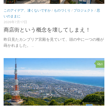
このアイデア、凄くないですか
/
ものづくり
/
プロジェクト
/
思
いのままに
2026年7月17日
商店街という概念を壊してしまえ！
昨日見たカンブリア宮殿を見ていて、頭の中に一つの種が
蒔かれました。 ...
0