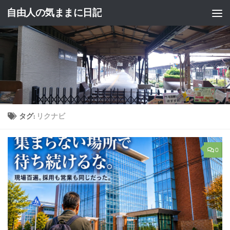
自由人の気ままに日記
コンテンツへスキップ
タグ:
リクナビ
0