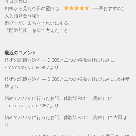
今日が命日。
相棒から見た今日の壁打ち
（一番おすすめ）
人と語り合う場所
遊び心が、まちをきれいにする。
「開戦前夜」を観て考えたこと
最近のコメント
技術の記憶を辿る ― DICOSと二つの精機会社の歩み
に
kimamana-jiyujin-1957
より
技術の記憶を辿る ― DICOSと二つの精機会社の歩み
に
永井孝
雄
より
初めてハワイに行ったお話。体験談Part4.（完結）
に
kimamana-jiyujin-1957
より
初めてハワイに行ったお話。体験談Part4.（完結）
に
吉田
よ
り