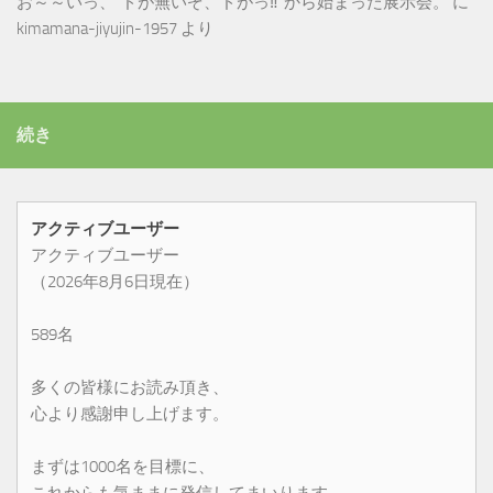
お～～いっ、”ドが無いぞ、ドがっ‼”から始まった展示会。
に
kimamana-jiyujin-1957
より
続き
アクティブユーザー
アクティブユーザー
（2026年8月6日現在）
589名
多くの皆様にお読み頂き、
心より感謝申し上げます。
まずは1000名を目標に、
これからも気ままに発信してまいります。