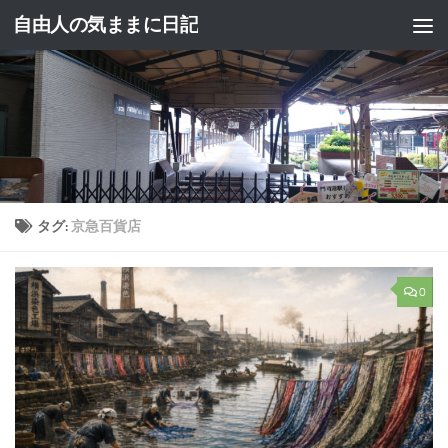
自由人の気ままに日記
コンテンツへスキップ
タグ:
京急百貨店
0