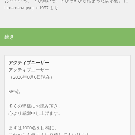
お～～いっ、”ドが無いぞ、ドがっ‼”から始まった展示会。
に
kimamana-jiyujin-1957
より
続き
アクティブユーザー
アクティブユーザー
（2026年8月6日現在）
589名
多くの皆様にお読み頂き、
心より感謝申し上げます。
まずは1000名を目標に、
これからも気ままに発信してまいります。