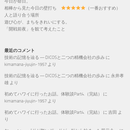
今日が命日。
相棒から見た今日の壁打ち
（一番おすすめ）
人と語り合う場所
遊び心が、まちをきれいにする。
「開戦前夜」を観て考えたこと
最近のコメント
技術の記憶を辿る ― DICOSと二つの精機会社の歩み
に
kimamana-jiyujin-1957
より
技術の記憶を辿る ― DICOSと二つの精機会社の歩み
に
永井孝
雄
より
初めてハワイに行ったお話。体験談Part4.（完結）
に
kimamana-jiyujin-1957
より
初めてハワイに行ったお話。体験談Part4.（完結）
に
吉田
よ
り