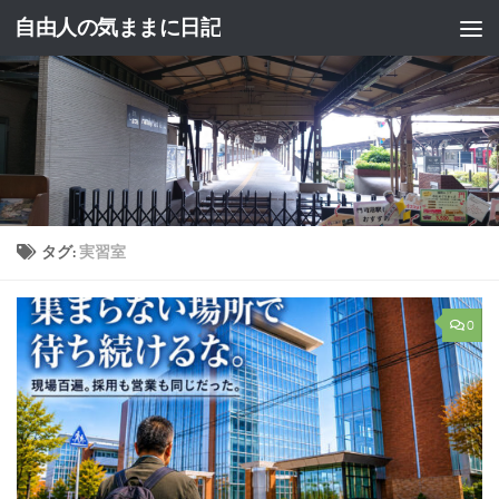
自由人の気ままに日記
コンテンツへスキップ
タグ:
実習室
0