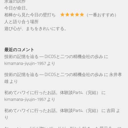
永遠の試作
今日が命日。
相棒から見た今日の壁打ち
（一番おすすめ）
人と語り合う場所
遊び心が、まちをきれいにする。
最近のコメント
技術の記憶を辿る ― DICOSと二つの精機会社の歩み
に
kimamana-jiyujin-1957
より
技術の記憶を辿る ― DICOSと二つの精機会社の歩み
に
永井孝
雄
より
初めてハワイに行ったお話。体験談Part4.（完結）
に
kimamana-jiyujin-1957
より
初めてハワイに行ったお話。体験談Part4.（完結）
に
吉田
よ
り