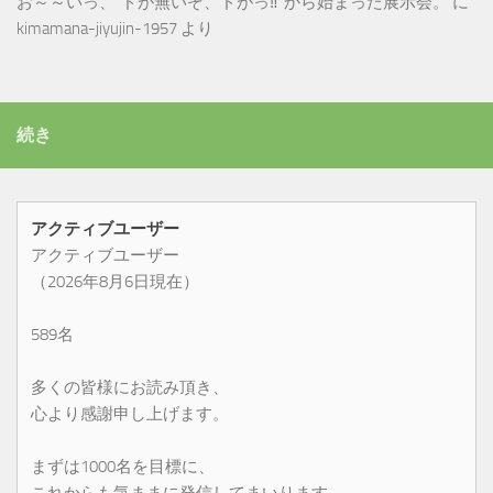
お～～いっ、”ドが無いぞ、ドがっ‼”から始まった展示会。
に
kimamana-jiyujin-1957
より
続き
アクティブユーザー
アクティブユーザー
（2026年8月6日現在）
589名
多くの皆様にお読み頂き、
心より感謝申し上げます。
まずは1000名を目標に、
これからも気ままに発信してまいります。