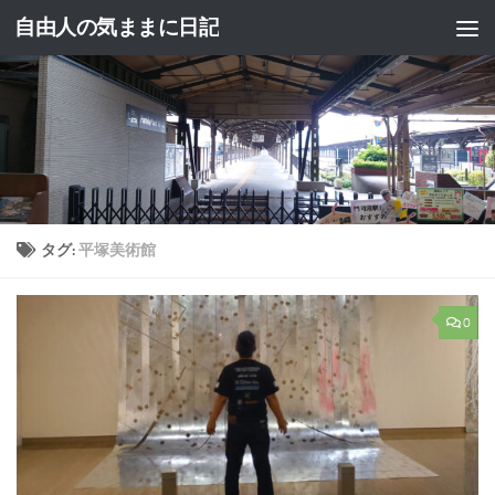
自由人の気ままに日記
コンテンツへスキップ
タグ:
平塚美術館
0