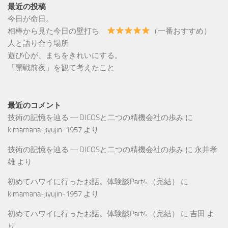
最近の投稿
今日が命日。
相棒から見た今日の壁打ち
（一番おすすめ）
人と語り合う場所
遊び心が、まちをきれいにする。
「開戦前夜」を観て考えたこと
最近のコメント
技術の記憶を辿る ― DICOSと二つの精機会社の歩み
に
kimamana-jiyujin-1957
より
技術の記憶を辿る ― DICOSと二つの精機会社の歩み
に
永井孝
雄
より
初めてハワイに行ったお話。体験談Part4.（完結）
に
kimamana-jiyujin-1957
より
初めてハワイに行ったお話。体験談Part4.（完結）
に
吉田
よ
り