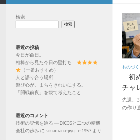
検索
検索
最近の投稿
今日が命日。
相棒から見た今日の壁打ち
ものづく
（一番おすすめ）
「初
人と語り合う場所
遊び心が、まちをきれいにする。
チャ
「開戦前夜」を観て考えたこと
先週、
の作り直
最近のコメント
技術の記憶を辿る ― DICOSと二つの精機
会社の歩み
に
kimamana-jiyujin-1957
より