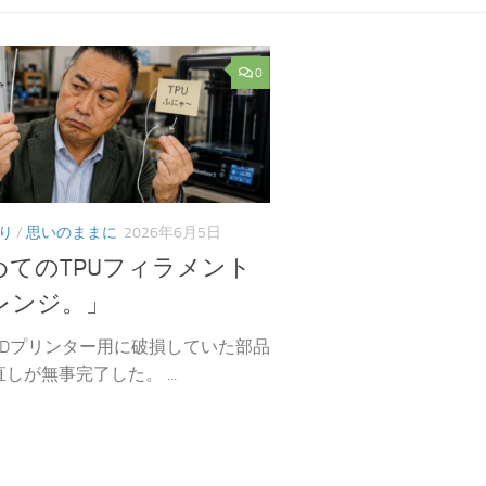
0
り
/
思いのままに
2026年6月5日
めてのTPUフィラメント
レンジ。」
3Dプリンター用に破損していた部品
しが無事完了した。 ...