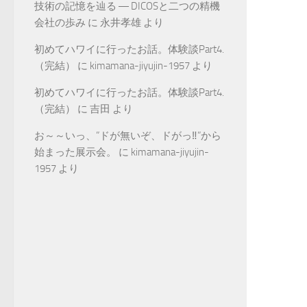
技術の記憶を辿る ― DICOSと二つの精機
会社の歩み
に
永井孝雄
より
初めてハワイに行ったお話。体験談Part4.
（完結）
に
kimamana-jiyujin-1957
より
初めてハワイに行ったお話。体験談Part4.
（完結）
に
吉田
より
お～～いっ、”ドが無いぞ、ドがっ‼”から
始まった展示会。
に
kimamana-jiyujin-
1957
より