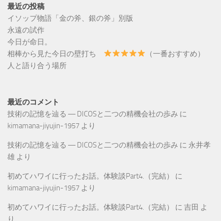
最近の投稿
イソップ物語「金の斧、銀の斧」別版
永遠の試作
今日が命日。
相棒から見た今日の壁打ち
（一番おすすめ）
人と語り合う場所
最近のコメント
技術の記憶を辿る ― DICOSと二つの精機会社の歩み
に
kimamana-jiyujin-1957
より
技術の記憶を辿る ― DICOSと二つの精機会社の歩み
に
永井孝
雄
より
初めてハワイに行ったお話。体験談Part4.（完結）
に
kimamana-jiyujin-1957
より
初めてハワイに行ったお話。体験談Part4.（完結）
に
吉田
よ
り