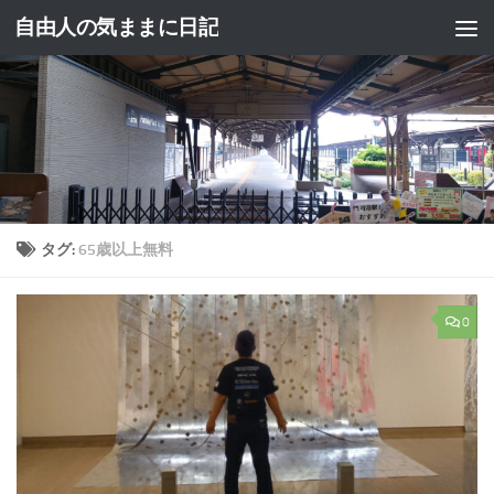
自由人の気ままに日記
コンテンツへスキップ
タグ:
65歳以上無料
0