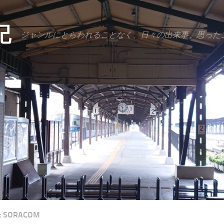
記
ジャンルにとらわれることなく、日々の出来事、思った
:
SORACOM