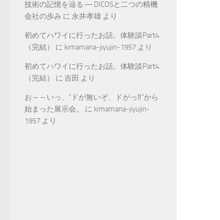
技術の記憶を辿る ― DICOSと二つの精機
会社の歩み
に
永井孝雄
より
初めてハワイに行ったお話。体験談Part4.
（完結）
に
kimamana-jiyujin-1957
より
初めてハワイに行ったお話。体験談Part4.
（完結）
に
吉田
より
お～～いっ、”ドが無いぞ、ドがっ‼”から
始まった展示会。
に
kimamana-jiyujin-
1957
より