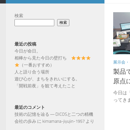
検索
検索
最近の投稿
今日が命日。
相棒から見た今日の壁打ち
展示会・
（一番おすすめ）
製品
人と語り合う場所
遊び心が、まちをきれいにする。
原点
「開戦前夜」を観て考えたこと
今日は「S
ってきまし
最近のコメント
技術の記憶を辿る ― DICOSと二つの精機
会社の歩み
に
kimamana-jiyujin-1957
より