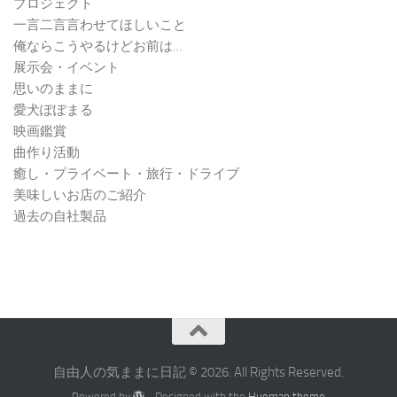
プロジェクト
一言二言言わせてほしいこと
俺ならこうやるけどお前は…
展示会・イベント
思いのままに
愛犬ぽぽまる
映画鑑賞
曲作り活動
癒し・プライベート・旅行・ドライブ
美味しいお店のご紹介
過去の自社製品
自由人の気ままに日記 © 2026. All Rights Reserved.
Powered by
- Designed with the
Hueman theme