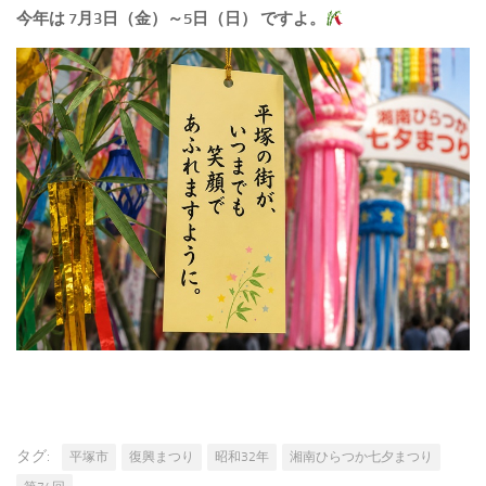
今年は 7月3日（金）～5日（日） ですよ。
タグ:
平塚市
復興まつり
昭和32年
湘南ひらつか七夕まつり