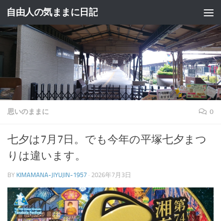
自由人の気ままに日記
コンテンツへスキップ
思いのままに
0
七夕は7月7日。でも今年の平塚七夕まつ
りは違います。
BY
KIMAMANA-JIYUJIN-1957
·
2026年7月3日