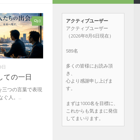
アクティブユーザー
0
アクティブユーザー
（2026年8月6日現在）
589名
多くの皆様にお読み頂
9日
き、
しての一日
心より感謝申し上げま
す。
を三つの言葉で表現
ぐ人。...
まずは1000名を目標に、
これからも気ままに発信
してまいります。