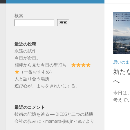
検索
検索
最近の投稿
永遠の試作
今日が命日。
思いのま
相棒から見た今日の壁打ち
新たな
（一番おすすめ）
人と語り合う場所
へ
遊び心が、まちをきれいにする。
今日は
考えてい
最近のコメント
技術の記憶を辿る ― DICOSと二つの精機
会社の歩み
に
kimamana-jiyujin-1957
より