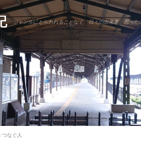
記
ジャンルにとらわれることなく、日々の出来事、思った
:
つなぐ人