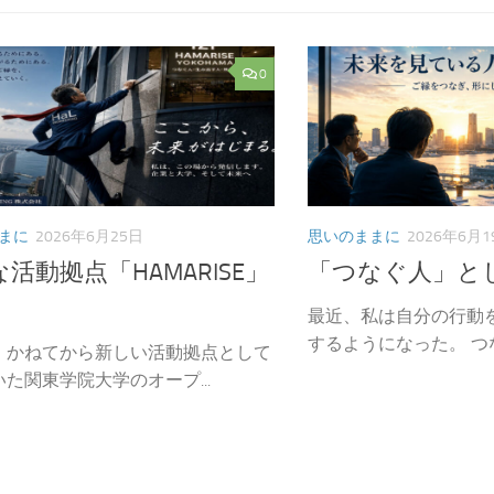
0
まに
2026年6月25日
思いのままに
2026年6月1
活動拠点「HAMARISE」
「つなぐ人」と
最近、私は自分の行動
するようになった。 つな
、かねてから新しい活動拠点として
た関東学院大学のオープ...