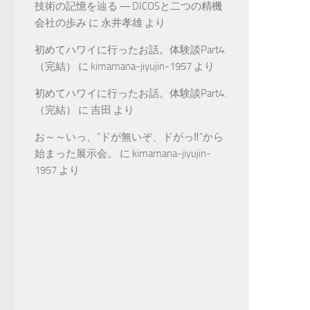
技術の記憶を辿る ― DICOSと二つの精機
会社の歩み
に
永井孝雄
より
初めてハワイに行ったお話。体験談Part4.
（完結）
に
kimamana-jiyujin-1957
より
初めてハワイに行ったお話。体験談Part4.
（完結）
に
吉田
より
お～～いっ、”ドが無いぞ、ドがっ‼”から
始まった展示会。
に
kimamana-jiyujin-
1957
より