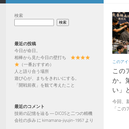
検索
検索
最近の投稿
今日が命日。
相棒から見た今日の壁打ち
このアイ
（一番おすすめ）
この
人と語り合う場所
遊び心が、まちをきれいにする。
か。
「開戦前夜」を観て考えたこと
い」
今回、
最近のコメント
「このア
技術の記憶を辿る ― DICOSと二つの精機
会社の歩み
に
kimamana-jiyujin-1957
より