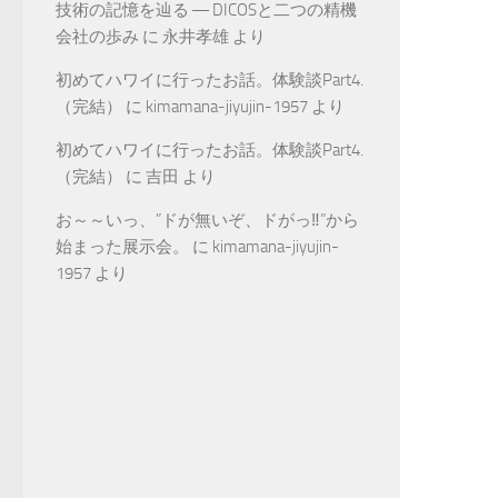
技術の記憶を辿る ― DICOSと二つの精機
会社の歩み
に
永井孝雄
より
初めてハワイに行ったお話。体験談Part4.
（完結）
に
kimamana-jiyujin-1957
より
初めてハワイに行ったお話。体験談Part4.
（完結）
に
吉田
より
お～～いっ、”ドが無いぞ、ドがっ‼”から
始まった展示会。
に
kimamana-jiyujin-
1957
より