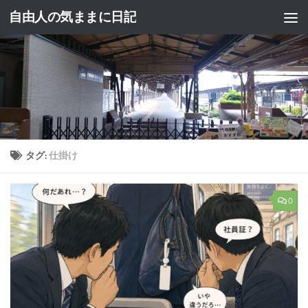
自由人の気ままに日記
コンテンツへスキップ
タグ:
仕掛け
0