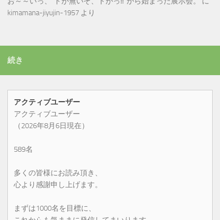
お～～いっ、”ドが無いぞ、ドがっ‼”から始まった展示会。
に
kimamana-jiyujin-1957
より
続き
アクティブユーザー
アクティブユーザー
（2026年8月6日現在）
589名
多くの皆様にお読み頂き、
心より感謝申し上げます。
まずは1000名を目標に、
これからも気ままに発信してまいります。