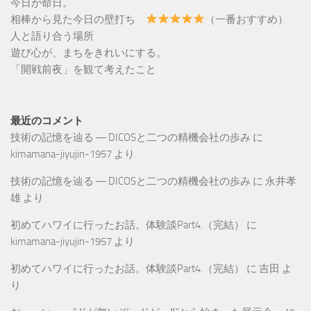
今日が命日。
相棒から見た今日の壁打ち
（一番おすすめ）
人と語り合う場所
遊び心が、まちをきれいにする。
「開戦前夜」を観て考えたこと
最近のコメント
技術の記憶を辿る ― DICOSと二つの精機会社の歩み
に
kimamana-jiyujin-1957
より
技術の記憶を辿る ― DICOSと二つの精機会社の歩み
に
永井孝
雄
より
初めてハワイに行ったお話。体験談Part4.（完結）
に
kimamana-jiyujin-1957
より
初めてハワイに行ったお話。体験談Part4.（完結）
に
吉田
よ
り