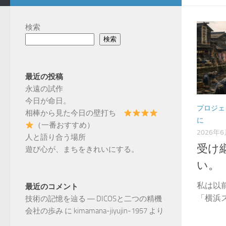
検索
検索
最近の投稿
永遠の試作
今日が命日。
プロジェ
相棒から見た今日の壁打ち
に
（一番おすすめ）
2026年
人と語り合う場所
受け
遊び心が、まちをきれいにする。
い。
私は以
最近のコメント
「横浜ス
技術の記憶を辿る ― DICOSと二つの精機
会社の歩み
に
kimamana-jiyujin-1957
より