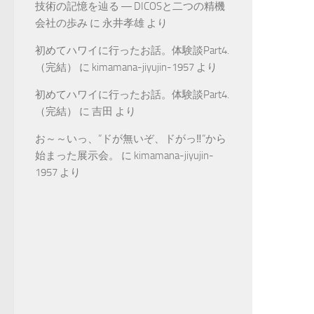
技術の記憶を辿る ― DICOSと二つの精機
会社の歩み
に
永井孝雄
より
初めてハワイに行ったお話。体験談Part4.
（完結）
に
kimamana-jiyujin-1957
より
初めてハワイに行ったお話。体験談Part4.
（完結）
に
吉田
より
お～～いっ、”ドが無いぞ、ドがっ‼”から
始まった展示会。
に
kimamana-jiyujin-
1957
より