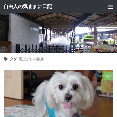
自由人の気ままに日記
コンテンツへスキップ
タグ:
雨上がりの散歩
0