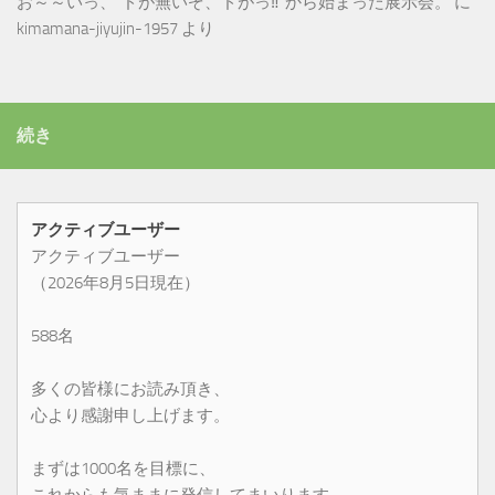
お～～いっ、”ドが無いぞ、ドがっ‼”から始まった展示会。
に
kimamana-jiyujin-1957
より
続き
アクティブユーザー
アクティブユーザー
（2026年8月5日現在）
588名
多くの皆様にお読み頂き、
心より感謝申し上げます。
まずは1000名を目標に、
これからも気ままに発信してまいります。