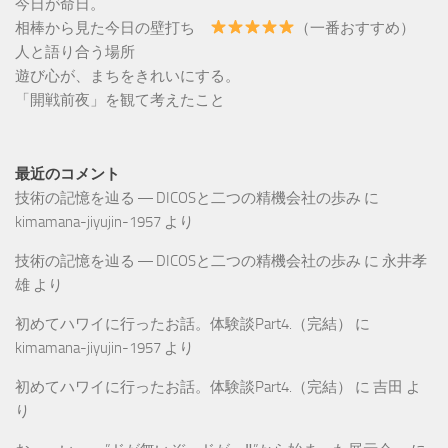
今日が命日。
相棒から見た今日の壁打ち
（一番おすすめ）
人と語り合う場所
遊び心が、まちをきれいにする。
「開戦前夜」を観て考えたこと
最近のコメント
技術の記憶を辿る ― DICOSと二つの精機会社の歩み
に
kimamana-jiyujin-1957
より
技術の記憶を辿る ― DICOSと二つの精機会社の歩み
に
永井孝
雄
より
初めてハワイに行ったお話。体験談Part4.（完結）
に
kimamana-jiyujin-1957
より
初めてハワイに行ったお話。体験談Part4.（完結）
に
吉田
よ
り