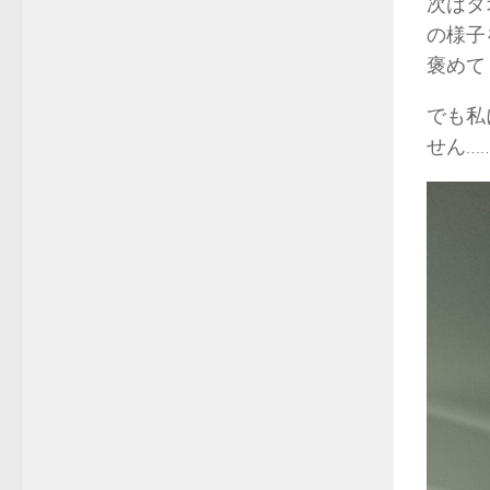
次はタ
の様子
褒めて
でも私
せん…