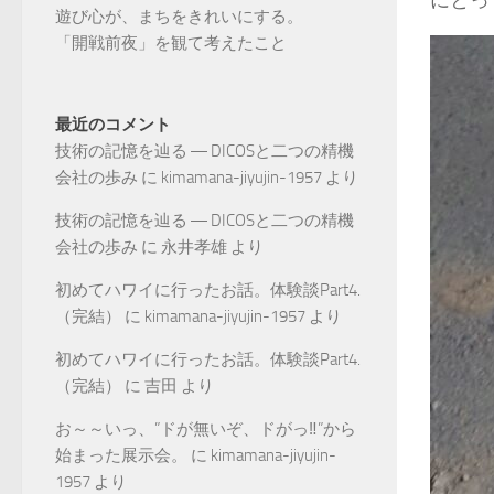
にとっ
遊び心が、まちをきれいにする。
「開戦前夜」を観て考えたこと
最近のコメント
技術の記憶を辿る ― DICOSと二つの精機
会社の歩み
に
kimamana-jiyujin-1957
より
技術の記憶を辿る ― DICOSと二つの精機
会社の歩み
に
永井孝雄
より
初めてハワイに行ったお話。体験談Part4.
（完結）
に
kimamana-jiyujin-1957
より
初めてハワイに行ったお話。体験談Part4.
（完結）
に
吉田
より
お～～いっ、”ドが無いぞ、ドがっ‼”から
始まった展示会。
に
kimamana-jiyujin-
1957
より