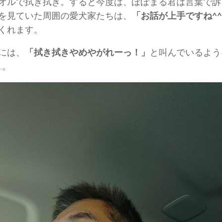
オルで拭き拭き。すると今度は、ぽぽまる君は言葉で訴
を見ていた周囲の愛犬家たちは、
「お話が上手ですね^
くれます。
には、
「拭き拭きやめやがれーっ！」
と叫んでいるよう
…。