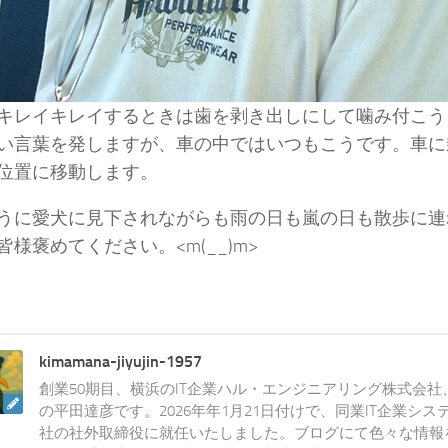
キレイキレイするときは歯を剥き出しにして噛み付こう
い言葉を発しますが、車の中ではいつもこうです。車に
位置に移動します。
うに愛犬に見下されながらも雨の日も嵐の日も散歩に連
皆様褒めてください。<m(__)m>
kimamana-jiyujin-1957
創業50期目、横浜のIT企業ハル・エンジニアリング株式会
の平田達彦です。2026年年1月21日付けで、同業IT企業シ
社の社外取締役に就任いたしました。ブログにて色々な情報