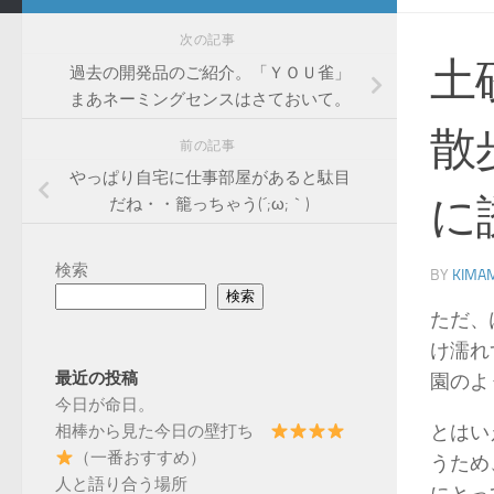
次の記事
土
過去の開発品のご紹介。「ＹＯＵ雀」
まあネーミングセンスはさておいて。
散
前の記事
やっぱり自宅に仕事部屋があると駄目
に
だね・・籠っちゃう(´;ω;｀)
検索
BY
KIMAM
検索
ただ、
け濡れ
最近の投稿
園のよ
今日が命日。
とはい
相棒から見た今日の壁打ち
（一番おすすめ）
うため
人と語り合う場所