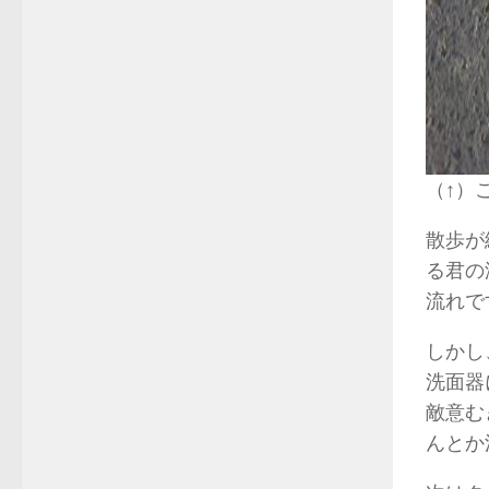
（↑）
散歩が
る君の
流れで
しかし
洗面器
敵意む
んとか