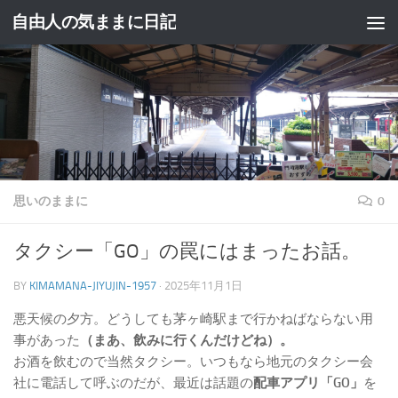
自由人の気ままに日記
コンテンツへスキップ
思いのままに
0
タクシー「GO」の罠にはまったお話。
BY
KIMAMANA-JIYUJIN-1957
·
2025年11月1日
悪天候の夕方。どうしても茅ヶ崎駅まで行かねばならない用
事があった
（まあ、飲みに行くんだけどね）。
お酒を飲むので当然タクシー。いつもなら地元のタクシー会
社に電話して呼ぶのだが、最近は話題の
配車アプリ「GO」
を