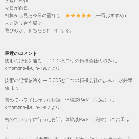
永遠の試作
今日が命日。
相棒から見た今日の壁打ち
（一番おすすめ）
人と語り合う場所
遊び心が、まちをきれいにする。
最近のコメント
技術の記憶を辿る ― DICOSと二つの精機会社の歩み
に
kimamana-jiyujin-1957
より
技術の記憶を辿る ― DICOSと二つの精機会社の歩み
に
永井孝
雄
より
初めてハワイに行ったお話。体験談Part4.（完結）
に
kimamana-jiyujin-1957
より
初めてハワイに行ったお話。体験談Part4.（完結）
に
吉田
よ
り