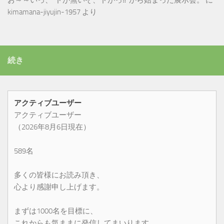
お～～いっ、”ドが無いぞ、ドがっ‼”から始まった展示会。
に
kimamana-jiyujin-1957
より
続き
アクティブユーザー
アクティブユーザー
（2026年8月6日現在）
589名
多くの皆様にお読み頂き、
心より感謝申し上げます。
まずは1000名を目標に、
これからも気ままに発信してまいります。