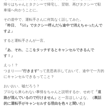
帰りはちゃんとタクシーで帰宅し、翌朝、再びタクシーで駐
車場へ向かうことに。
その道中で、運転手さんに何気なく話してみた。
「昨日、『GO』でタクシー呼んだら途中で消えちゃったんで
すよ」
すると運転手さんが一言。
「あ、それ、ここをタッチするとキャンセルできるんで
す！」
えっ！？
つまり――
”行きます”
って意思表示しておいて、途中で一方的
にキャンセルできるってこと？
おいおい、嘘だろう？
プロなら来られない事情をちゃんと説明するか、せめて
「道
路が混んでいるので行けません」
と一言ほしいよな。
（裏話
的に運転手がキャンセルする理由を色々と聞いた）