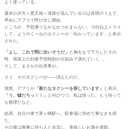
よく使っている。
週末の夕方＋悪天候＝道路が混んでいるのは覚悟のうえで、
早めにアプリで呼び出し開始。
ところが、予想通りなかなかつかまらない。10分以上トライ
して、ようやく一台のタクシーが「向かっています」と表示
された。
「よし、これで間に合いそうだ」
と胸をなで下ろしたその
時、画面上の到着予想時刻が分刻みで遅れていく…。
そして、まさかの出来事が。
そう、そのタクシーが――消えたのだ。
突然、アプリが
「新たなタクシーを探しています」
と表示。
「う、嘘だろっ！！」
と叫びつつ、私は悟った。もう待って
も無理だなと。
結局、自分の車で茅ヶ崎駅へ。駐車場に停めて事なきを得
た。
その後は無事に待ち人と合流し、美味しいお酒を堪能。