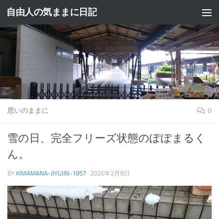
自由人の気ままに日記
コンテンツへスキップ
思いのままに
0
雪の日、完全フリーズ状態のぽぽまるく
ん。
BY
KIMAMANA-JIYUJIN-1957
·
2026年2月8日