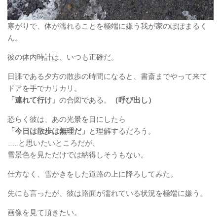
寒がりで、体が濡れることを極端に嫌う我が家のぽぽまるく
ん。
彼の体内時計は、いつも正確だ。
日課である夕方の散歩の時間になると、書斎までやって来て
ドアを手でカリカリ。
「連れて行け」
の合図である。
（呼び出し）
恐らく彼は、あの光景を目にしたら
「今日は散歩は無理だ」
と理解するだろう。
……と思いたいところだが、
雪景色を見ただけでは納得しそうもない。
仕方なく、雪かきをした道路の上に降ろしてみた。
先にも言ったが、彼は路面が濡れている状況を極端に嫌う。
画像を見て頂きたい。