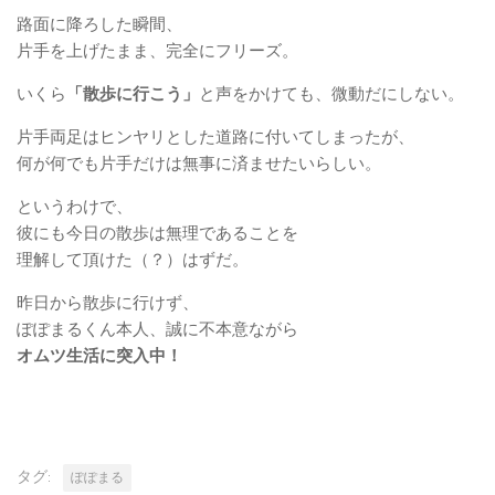
路面に降ろした瞬間、
片手を上げたまま、完全にフリーズ。
いくら
「散歩に行こう」
と声をかけても、微動だにしない。
片手両足はヒンヤリとした道路に付いてしまったが、
何が何でも片手だけは無事に済ませたいらしい。
というわけで、
彼にも今日の散歩は無理であることを
理解して頂けた（？）はずだ。
昨日から散歩に行けず、
ぽぽまるくん本人、誠に不本意ながら
オムツ生活に突入中！
タグ:
ぽぽまる