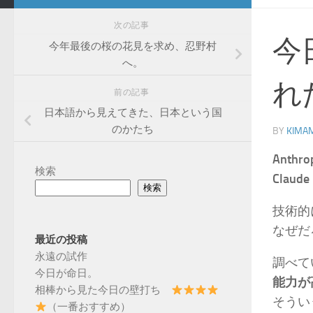
次の記事
今
今年最後の桜の花見を求め、忍野村
へ。
れ
前の記事
日本語から見えてきた、日本という国
のかたち
BY
KIMAM
Anthro
検索
Clau
検索
技術的
なぜだ
最近の投稿
永遠の試作
調べて
今日が命日。
能力が
相棒から見た今日の壁打ち
そうい
（一番おすすめ）