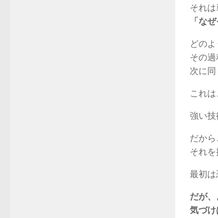
それは
「なぜ
どのよ
その過
次に同
これは
強い技
だから
それを
最初は
だが、
気づけ