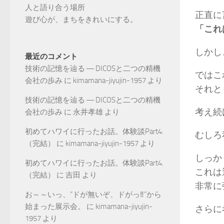
人と語り合う場所
正直に
遊び心が、まちをきれいにする。
「これ
しかし
最近のコメント
技術の記憶を辿る ― DICOSと二つの精機
ではこ
会社の歩み
に
kimamana-jiyujin-1957
より
それと
技術の記憶を辿る ― DICOSと二つの精機
考え続
会社の歩み
に
永井孝雄
より
初めてハワイに行ったお話。体験談Part4.
むしろ
（完結）
に
kimamana-jiyujin-1957
より
しっか
初めてハワイに行ったお話。体験談Part4.
これは
（完結）
に
吉田
より
非常に
お～～いっ、”ドが無いぞ、ドがっ‼”から
始まった展示会。
に
kimamana-jiyujin-
さらに
1957
より