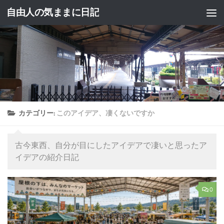
自由人の気ままに日記
コンテンツへスキップ
カテゴリー:
このアイデア、凄くないですか
古今東西、自分が目にしたアイデアで凄いと思ったア
イデアの紹介日記
0