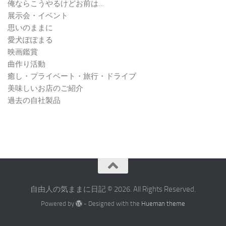
俺ならこうやるけどお前は…
展示会・イベント
思いのままに
愛犬ぽぽまる
映画鑑賞
曲作り活動
癒し・プライベート・旅行・ドライブ
美味しいお店のご紹介
過去の自社製品
自由人の気ままに日記 © 2026. All Rights Reserved.
Powered by
- Designed with the
Hueman theme