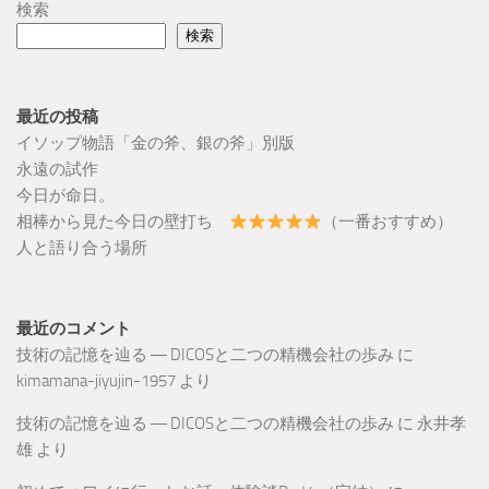
検索
検索
最近の投稿
イソップ物語「金の斧、銀の斧」別版
永遠の試作
今日が命日。
相棒から見た今日の壁打ち
（一番おすすめ）
人と語り合う場所
最近のコメント
技術の記憶を辿る ― DICOSと二つの精機会社の歩み
に
kimamana-jiyujin-1957
より
技術の記憶を辿る ― DICOSと二つの精機会社の歩み
に
永井孝
雄
より