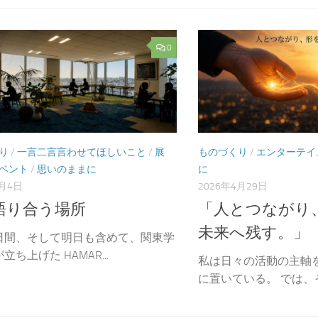
0
り
/
一言二言言わせてほしいこと
/
展
ものづくり
/
エンターテイ
ベント
/
思いのままに
に
8月4日
2026年4月29日
語り合う場所
「人とつながり
未来へ残す。」
日間、そして明日も含めて、関東学
立ち上げた HAMAR...
私は日々の活動の主軸
に置いている。 では、そ