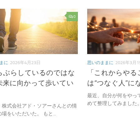
0
まに
2026年4月23日
思いのままに
2026年3月1
らぶらしているのではな
「これからやる
未来に向かって歩いてい
は“つなぐ人”に
」
最近、自分が何をやっ
めて整理してみました。 “
、株式会社アド・ソアーさんとの情
場をいただいた。 もと...