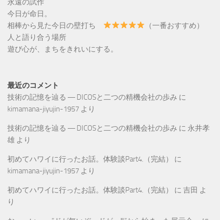
永遠の試作
今日が命日。
相棒から見た今日の壁打ち
（一番おすすめ）
人と語り合う場所
遊び心が、まちをきれいにする。
最近のコメント
技術の記憶を辿る ― DICOSと二つの精機会社の歩み
に
kimamana-jiyujin-1957
より
技術の記憶を辿る ― DICOSと二つの精機会社の歩み
に
永井孝
雄
より
初めてハワイに行ったお話。体験談Part4.（完結）
に
kimamana-jiyujin-1957
より
初めてハワイに行ったお話。体験談Part4.（完結）
に
吉田
よ
り