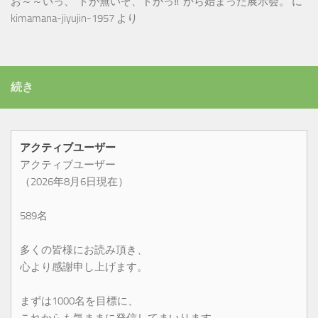
お～～いっ、”ドが無いぞ、ドがっ‼”から始まった展示会。
に
kimamana-jiyujin-1957
より
続き
アクティブユーザー
アクティブユーザー
（2026年8月6日現在）
589名
多くの皆様にお読み頂き、
心より感謝申し上げます。
まずは1000名を目標に、
これからも気ままに発信してまいります。