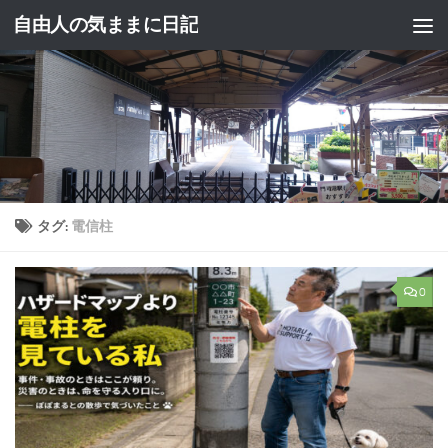
自由人の気ままに日記
コンテンツへスキップ
タグ:
電信柱
0