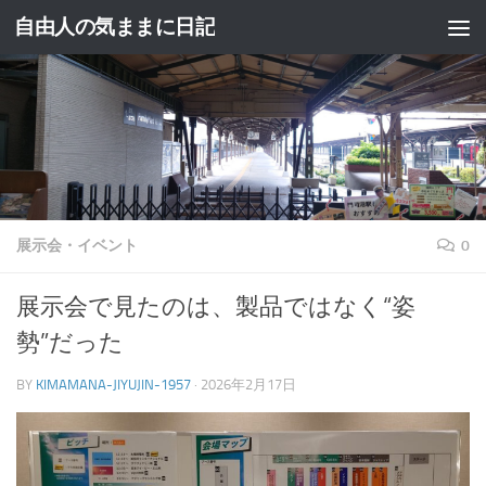
自由人の気ままに日記
コンテンツへスキップ
展示会・イベント
0
展示会で見たのは、製品ではなく“姿
勢”だった
BY
KIMAMANA-JIYUJIN-1957
·
2026年2月17日