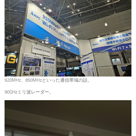
920MHz、850MHzといった通信帯域の話。
90GHzミリ波レーダー。