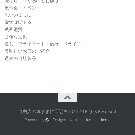
俺ならこうやるけどお前は…
展示会・イベント
思いのままに
愛犬ぽぽまる
映画鑑賞
曲作り活動
癒し・プライベート・旅行・ドライブ
美味しいお店のご紹介
過去の自社製品
自由人の気ままに日記 © 2026. All Rights Reserved.
Powered by
- Designed with the
Hueman theme