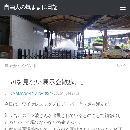
自由人の気ままに日記
コンテンツへスキップ
展示会・イベント
0
「AIを見ない展示会散歩。」
BY
KIMAMANA-JIYUJIN-1957
·
2026年5月27日
今日は、ワイヤレステクノロジーパークへ足を運んだ。
知り合いの三ツ波さんが出展されているとのことで顔を出し
たのだが、会場はなかなかの盛況ぶり。
何度か時間調整をして、ようやく阿部さんともゆっくりお話