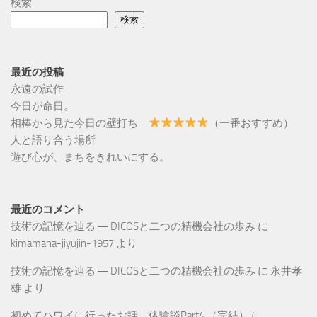
検索
検索
最近の投稿
永遠の試作
今日が命日。
相棒から見た今日の壁打ち
（一番おすすめ）
人と語り合う場所
遊び心が、まちをきれいにする。
最近のコメント
技術の記憶を辿る ― DICOSと二つの精機会社の歩み
に
kimamana-jiyujin-1957
より
技術の記憶を辿る ― DICOSと二つの精機会社の歩み
に
永井孝
雄
より
初めてハワイに行ったお話。体験談Part4.（完結）
に