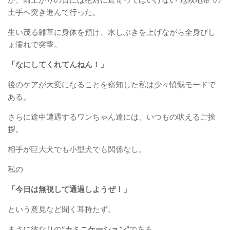
か、雨上がりの日には絶対に近寄ってはいけない“危険地帯”の
土手へ突き進んで行った。
生い茂る雑草に身体を預け、水しぶきを上げながら全身びし
ょ濡れで突撃。
「なにしてくれてんねん！」
後のケアが大変になることを察知した私は少々憤慨モードで
ある。
さらに途中遭遇するワンちゃん達には、いつもの吠えるご挨
拶。
相手が巨大犬でも小型犬でも関係なし。
私の
「今日は無視して通過しようぜ！」
という意見など聞く耳持たず。
まさに彼なりの
“カミニケーション”
である。