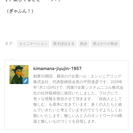
（ぎゃふん！）
タグ:
カミ二ケーション
愛犬ぽぽまる
散歩
雨上がりの散歩
kimamana-jiyujin-1957
創業50期目、横浜のIT企業ハル・エンジニアリング
株式会社、代表取締役会長の平田達彦です。2026年
年1月21日付けで、同業IT企業システム二コル株式会
社の社外取締役に就任いたしました。ブログにて
色々な情報を発信させて頂きます。「自由人として
愉しむ」を基本に生きています。多くの人たちと絡
んでいきたいと考えていますのでどうぞよろしくお
願いいたします。愉しい人と人のネットワークの構
築と愉しいものづくりを目指します。