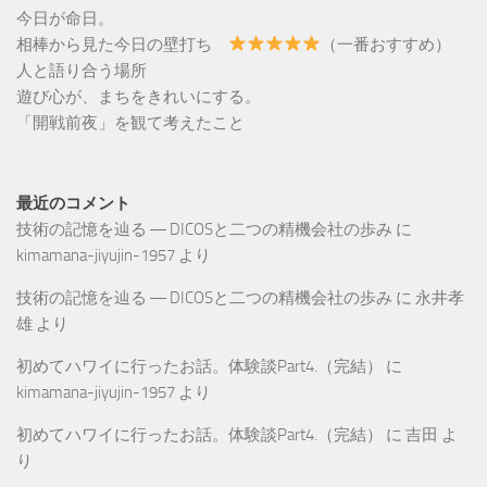
今日が命日。
相棒から見た今日の壁打ち
（一番おすすめ）
人と語り合う場所
遊び心が、まちをきれいにする。
「開戦前夜」を観て考えたこと
最近のコメント
技術の記憶を辿る ― DICOSと二つの精機会社の歩み
に
kimamana-jiyujin-1957
より
技術の記憶を辿る ― DICOSと二つの精機会社の歩み
に
永井孝
雄
より
初めてハワイに行ったお話。体験談Part4.（完結）
に
kimamana-jiyujin-1957
より
初めてハワイに行ったお話。体験談Part4.（完結）
に
吉田
よ
り