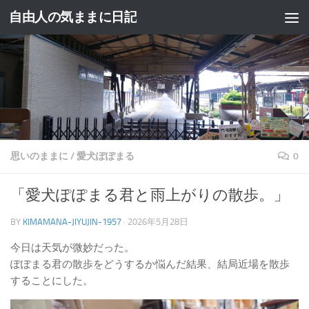
自由人の気ままに日記
コンテンツへスキップ
思いのままに
/
愛犬ぽぽまる
0
「愛犬ぽぽまる君と雨上がりの散歩。」
BY
KIMAMANA-JIYUJIN-1957
·
2026年5月28日
今日は天気が微妙だった。
ぽぽまる君の散歩をどうするか悩んだ結果、結局近場を散歩
することにした。