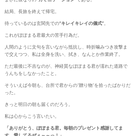
結局、長旅を終えて帰宅。
待っているのは玄関先での
“キレイキレイの儀式”
。
これがぽぽまる君最大の苦手行為だ。
人間のように文句を言いながら抵抗し、時折噛みつき攻撃ま
で交えつつ、私は全身を洗い、拭き、なんとか作業終了。
ただ最後に不吉なのが、神経質なぽぽまる君が濡れた道路で
うんちをしなかったこと。
そういえば今朝も、台所で君からの“贈り物”を拾ったばかりだ
った。
きっと明日の朝も届くのだろう。
私は心からこう言いたい。
「ありがとう、ぽぽまる君。毎朝のプレゼント感謝してま
す。愛してるぜぇ～～っ！」