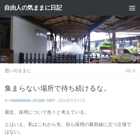
自由人の気ままに日記
コンテンツへスキップ
思いのままに
0
集まらない場所で待ち続けるな。
BY
KIMAMANA-JIYUJIN-1957
·
2026年5月31日
最近、採用について色々と考えている。
とはいえ、私はこれから先、自ら採用の最前線に立つ立場で
はない。